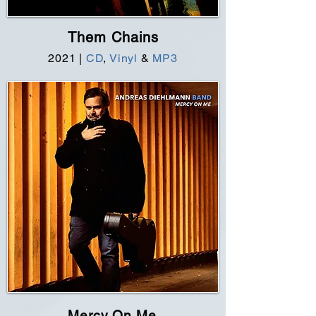
Them Chains
2021 |
CD
,
Vinyl
&
MP3
Mercy On Me