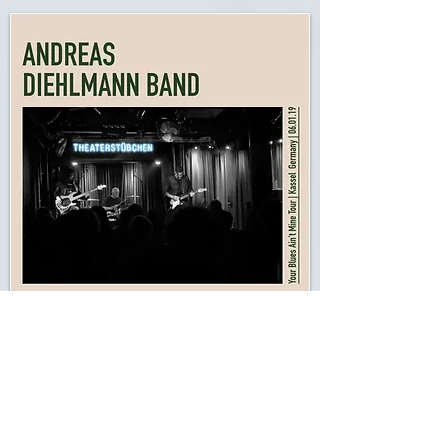
Live 2019
2019 |
CD
&
MP3