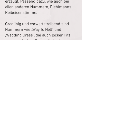
erzeugt. Passend dazu, wie auch bei
allen anderen Nummern, Diehlmanns
Reibeisenstimme.
Gradlinig und vorwärtstreibend sind
Nummern wie „Way To Hell“ und
„Wedding Dress“, die auch locker Hits
des texanischen Trios mit den langen
Bärten sein könnten. Auch hier erweist
sich die Band nicht als billige Kopie,
sondern als ebenbürtig.
Großes, emotionales Kino bietet
„Broken“, eine klassische Blues-Rock-
Ballade, bei der Bornemann mit der B3
einen Klangteppich webt, auf dem
Diehlmann mit einem atemberaubenden
Solo abhebt. Das Resultat, eine Nummer
mit Gänsehaut-Potential.
Bezaubernd, der klassische Slow-Blues