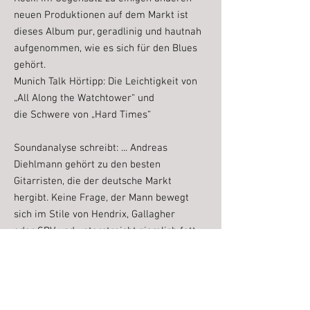
neuen Produktionen auf dem Markt ist
dieses Album pur, geradlinig und hautnah
aufgenommen, wie es sich für den Blues
gehört.
Munich Talk Hörtipp: Die Leichtigkeit von
„All Along the Watchtower“ und
die Schwere von „Hard Times“
Soundanalyse schreibt: ... Andreas
Diehlmann gehört zu den besten
Gitarristen, die der deutsche Markt
hergibt. Keine Frage, der Mann bewegt
sich im Stile von Hendrix, Gallagher
oder SRV und unterstreicht ziemlich fett,
dass er sich auf Champions League-
Niveau bewegt.
Andreas Diehlmann - Guitar/Vocals