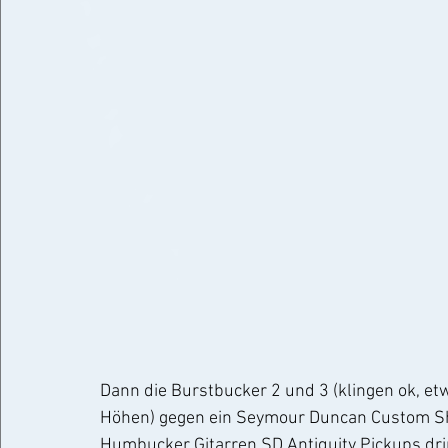
Dann die Burstbucker 2 und 3 (klingen ok, et
Höhen) gegen ein Seymour Duncan Custom Sho
Humbucker Gitarren SD Antiquity Pickups drin