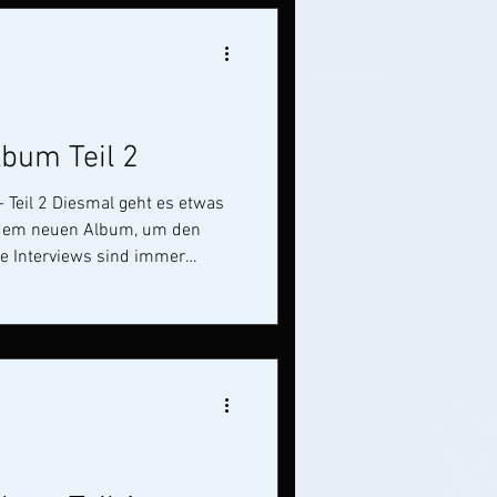
bum Teil 2
t es etwas
s dem neuen Album, um den
eren Einblick bekommt warum
, wie sie sind.