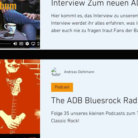
Interview Zum neuen Al
Hier kommt es, das Interview zu unserem 
Interview werdet ihr alles erfahren, was
aber euch nie zu fragen traut Fans der Band werden natürlich Volker
Zeller a.k.a. Bobby Bass erkennen. Er war
kleinen Bluesrock Band. Für die Videos ko
Andreas Diehlmann
Podcast
The ADB Bluesrock Rad
Folge 35 unseres kleinen Podcasts zum
Classic Rock!