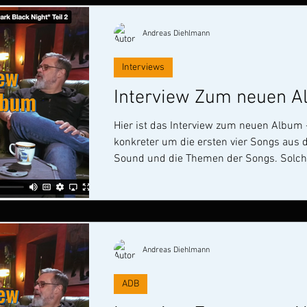
Andreas Diehlmann
Interviews
Interview Zum neuen Al
Hier ist das Interview zum neuen Album - Teil 2 Diesmal geh
konkreter um die ersten vier Songs au
Sound und die Themen der Songs. Solche Interviews sind immer
spannend, weil ihr dadurch einen bess
bestimmte Sachen auf dem Album so sind
Andreas Diehlmann
ADB