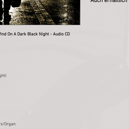
Auch erhältlich 
Vinyl
ind On A Dark Black Night - Audio CD
ght)
rs/Organ