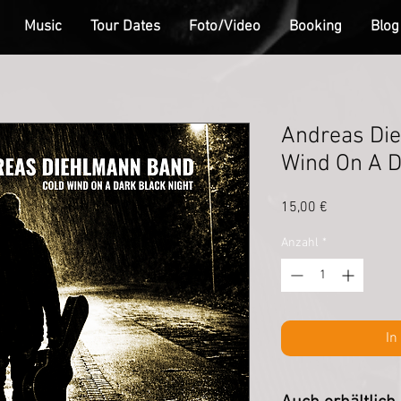
Music
Tour Dates
Foto/Video
Booking
Blog
Andreas Die
Wind On A D
Preis
15,00 €
Anzahl
*
In