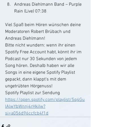
Andreas Diehlmann Band – Purple 
Rain (Live) 07:38
Viel Spaß beim Hören wünschen deine 
Moderatoren Robert Brübach und 
Andreas Diehlmann!
Bitte nicht wundern: wenn ihr einen 
Spotify Free Account habt, könnt ihr im 
Podcast nur 30 Sekunden von jedem 
Song hören. Deshalb haben wir alle 
Songs in eine eigene Spotify Playlist 
gepackt, dann klappt's mit dem 
ungetrübten Hörgenuss!
Spotify Playlist zur Sendung
https://open.spotify.com/playlist/5q4Gu
lAlwYbWnnj4rHkiIw?
si=a056d96ccfcb4f1d