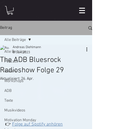
Beitrag
Alle Beiträge
Andreas Diehlmann
Alle Beiträge
8. Jan. 2023
The ADB Bluesrock
Podcast
Radioshow Folge 29
Guitars
Aktualisiert:
26. Apr.
Workshops
ADB
Texte
Musikvideos
Motivation Monday
👉 
Folge auf Spotify anhören