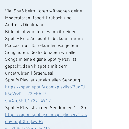
Viel Spaß beim Hören wünschen deine 
Moderatoren Robert Brübach und 
Andreas Diehlmann!
Bitte nicht wundern: wenn ihr einen 
Spotify Free Account habt, könnt ihr im 
Podcast nur 30 Sekunden von jedem 
Song hören. Deshalb haben wir alle 
Songs in eine eigene Spotify Playlist 
gepackt, dann klappt's mit dem 
ungetrübten Hörgenuss!
Spotify Playlist zur aktuellen Sendung
https://open.spotify.com/playlist/3uqPJ
k6aVrvPiETZ3ichAH?
si=4ac65fb172214917
Spotify Playlist zu den Sendungen 1 – 25
https://open.spotify.com/playlist/471Cfs
ca95dplDfhqIxwtF?
si=9f088a63ecc84712