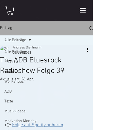
Beitrag
Alle Beiträge
Andreas Diehlmann
Alle Beiträge
23. Juli 2023
The ADB Bluesrock
Podcast
Radioshow Folge 39
Guitars
Aktualisiert:
26. Apr.
Workshops
ADB
Texte
Musikvideos
Motivation Monday
👉 
Folge auf Spotify anhören