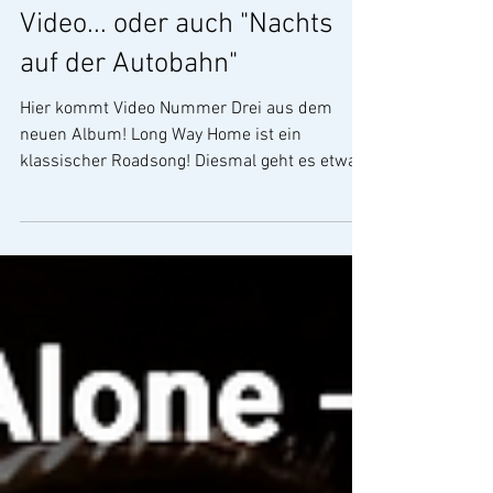
Andreas Diehlmann
Musikvideos
Long Way Home Music
Video... oder auch "Nachts
auf der Autobahn"
Hier kommt Video Nummer Drei aus dem
neuen Album! Long Way Home ist ein
klassischer Roadsong! Diesmal geht es etwas
konkreter um die ersten vier Songs aus dem
neuen Album, um den Sound und die Themen
der Songs. Solche Interviews sind immer
spannend, weil ihr dadurch einen besseren
Einblick bekommt warum bestimmte Sachen
auf dem Album so sind, wie sie sind.