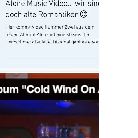
Andreas Diehlmann
Musikvideos
Alone Music Video... wir sind
doch alte Romantiker 😊
Hier kommt Video Nummer Zwei aus dem
neuen Album! Alone ist eine klassische
Herzschmerz Ballade. Diesmal geht es etwas
konkreter um die ersten vier Songs aus dem
neuen Album, um den Sound und die Themen
der Songs. Solche Interviews sind immer
spannend, weil ihr dadurch einen besseren